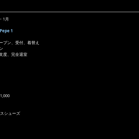
月・1月
 Pepe 1
ドアオープン、受付、着替え
スン
りの支度、完全退室
,000
スシューズ