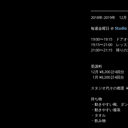
2018年-2019年　12
毎週金曜日 ＠ 
Studio
19:00〜19:15　
19:15〜21:00　レッ
21:00〜21:15　帰
受講料
12月 ¥8,200 計4回分
  1月 ¥8,200 計4回分
スタジオ代その都度  ¥1
持ち物
・動きやすい靴、ダン
・動きやすい服装
・タオル
・飲み物