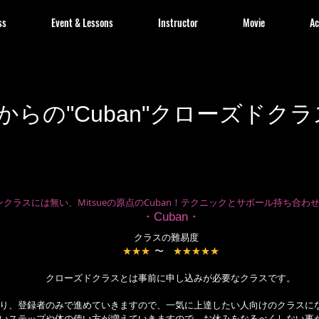
ss
Event & Lessons
Instructor
Movie
Ac
月からの"Cuban"クローズドクラ
クラスには無い、Mitsueの原点のCuban！テクニックとサボール持ち合わ
・Cuban・
クラスの難易度　
★★★
  〜　
★★★★★
クローズドクラスとは事前に申し込みが必要なクラスです。
り、登録者のみで進めていきますので、一気に上達したい人向けのクラスに
いステップや体の使い方が増えていきますので、お休みをなるべくしない事