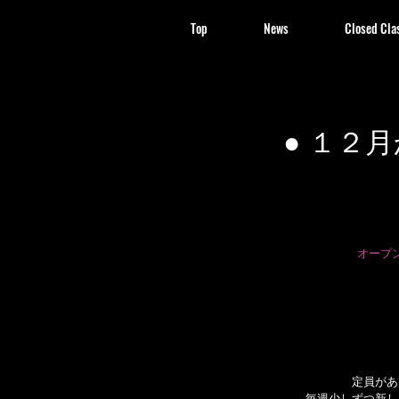
Top
News
Closed Cla
● １２
オープン
定員があ
毎週少しずつ新し