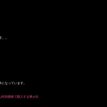
す。。
。
件になっています。
 も特別価格で購入する事が出