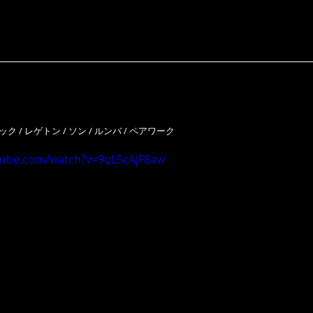
ク / レゲトン / ソン / ルンバ / ペアワーク
tube.com/watch?v=9qL5cAjF8aw