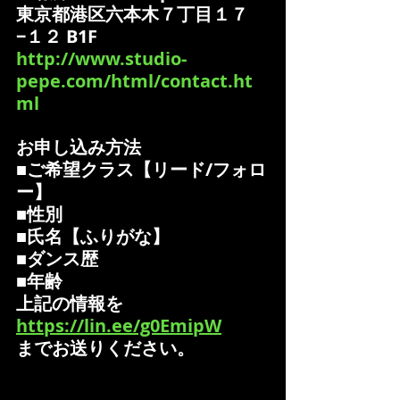
東京都港区六本木７丁目１７
−１２ B1F
http://www.studio-
pepe.com/html/contact.ht
ml
お申し込み方法
■ご希望クラス【リード/フォロ
ー】
■性別
■氏名【ふりがな】
■ダンス歴
■年齢
上記の情報を
https://lin.ee/g0EmipW
までお送りください。