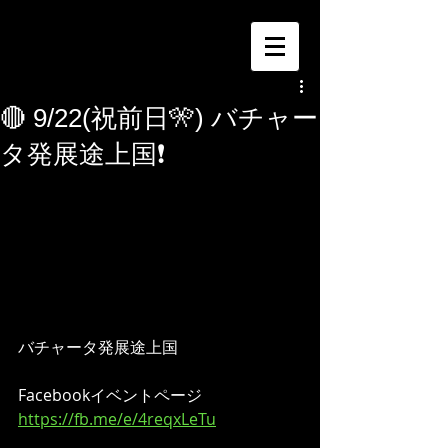
🔴 9/22(祝前日🎌) バチャー
タ発展途上国❗️
バチャータ発展途上国
Facebookイベントページ
https://fb.me/e/4reqxLeTu