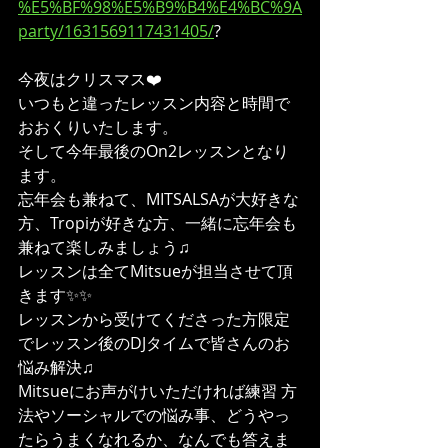
%E5%BF%98%E5%B9%B4%E4%BC%9A
party/1631569117431405/
?
今夜はクリスマス❤️
いつもと違ったレッスン内容と時間で
おおくりいたします。
そして今年最後のOn2レッスンとなり
ます。
忘年会も兼ねて、MITSALSAが大好きな
方、Tropiが好きな方、一緒に忘年会も
兼ねて楽しみましょう♫
レッスンは全てMitsueが担当させて頂
きます✨✨
レッスンから受けてくださった方限定
でレッスン後のDJタイムで皆さんのお
悩み解決♫
Mitsueにお声がけいただければ練習 方
法やソーシャルでの悩み事、どうやっ
たらうまくなれるか、なんでも答えま