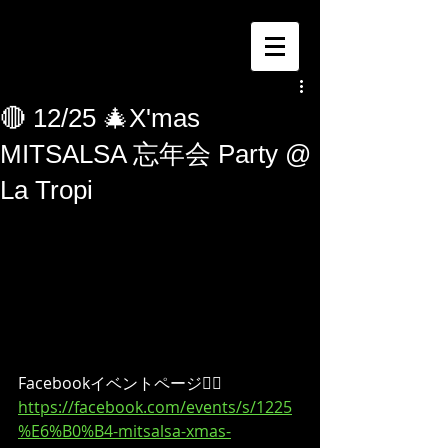
🔴 12/25 🎄X'mas
MITSALSA 忘年会 Party @
La Tropi
Facebookイベントページ👇🏻
https://facebook.com/events/s/1225
%E6%B0%B4-mitsalsa-xmas-