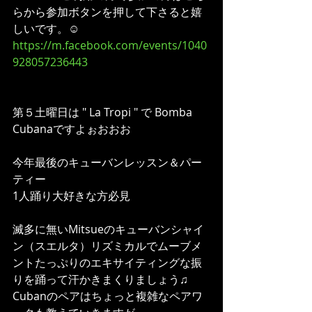
らから参加ボタンを押して下さると嬉
しいです。☺️
https://m.facebook.com/events/1040
928057236443
第５土曜日は " La Tropi " で Bomba 
Cubanaですよぉおおお
今年最後のキューバンレッスン＆パー
ティー
1人踊り大好きな方必見
滅多に無いMitsueのキューバンシャイ
ン（スエルタ）リズミカルでムーブメ
ントたっぷりのエキサイティングな振
りを踊って汗かきまくりましょう♫
Cubanのペアはちょっと複雑なペアワ