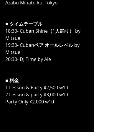
Azabu Minato-ku, Tokyo
■ 
タイムテーブル
18:30- Cuban Shine
（
1
人踊り）
 by 
Mitsue
19:30- Cuban
ペア オールレベル
 by 
Mitsue
20:30- DJ Time by Ale
■ 
料金
1 Lesson & Party ¥2,500 w1d
2 Lesson & party ¥3,000 w1d
Party Only ¥2,000 w1d