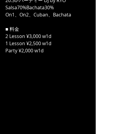
20:30-パーティー DJ by RYO
Salsa70%Bachata30%
On1、On2、Cuban、Bachata
■ 料金
2 Lesson ¥3,000 w1d
1 Lesson ¥2,500 w1d
Party ¥2,000 w1d