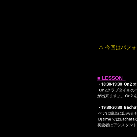
 ⚠️ 今回はパ
■ LESSON  
・18:30-19:30  On
  On2クラブタイルのペアのレッスンです。初級者はアシスタントがゆっくり指導していきますので、どのレベルの方でも参加
が出来ますよ。On2
・19:30-20:30  Bach
 ペアは簡単に出来る
 Dj time ではB
初級者はアシスタント