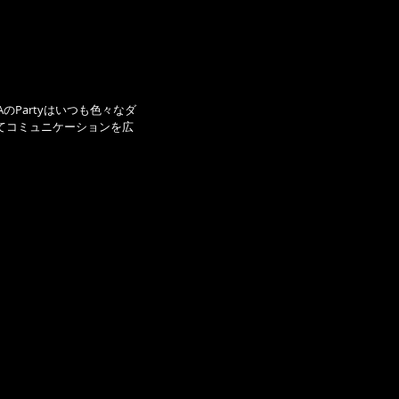
！
ALSAのPartyはいつも色々なダ
てコミュニケーションを広