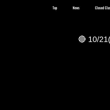
Top
News
Closed Cla
🔴 10/21