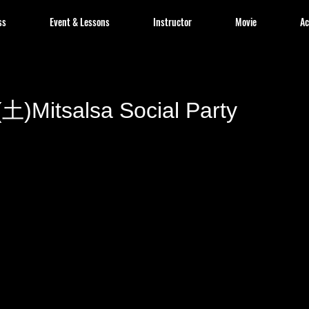
ss
Event & Lessons
Instructor
Movie
Ac
(土)Mitsalsa Social Party