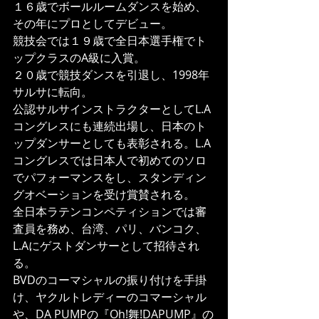
１６歳でボールルームダンスを始め、
その年にプロとしてデビュー。
競技会では１９歳で全日本選手権でト
ップクラスのA級に入賞。
２０歳で競技ダンスを引退し、1998年
サルサに転向。
公認サルサインストラクターとしてL.A
コングレスにも連続出場し、日本のト
ップダンサーとしても表彰される。L.A
コングレスでは日本人で初めてのソロ
でパフォーマンスをし、スタンディン
グオベーションを受け賞賛される。
全日本ラテンコンペティションでは審
査員を務め、台湾、パリ、バンコク、
L.Aにゲストダンサーとして招待され
る。
BVDのコーマシャルの振り付けを手掛
け、ヤクルトレディーのコマーシャル
や、DA PUMPの『Oh!舞!DAPUMP』の