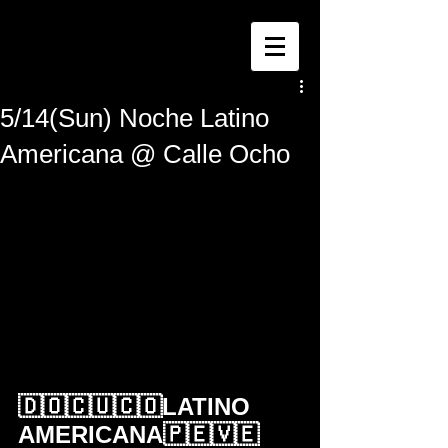
5/14(Sun) Noche Latino
Americana @ Calle Ocho
🇩🇴🇨🇺🇨🇴LATINO 
AMERICANA🇵🇪🇻🇪