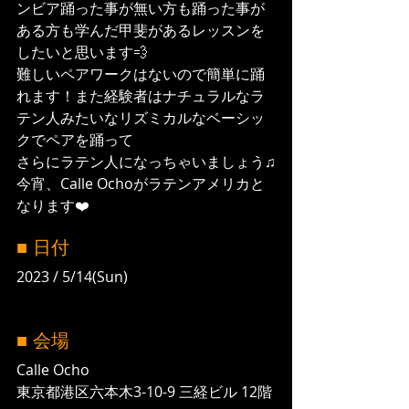
ンビア踊った事が無い方も踊った事が
ある方も学んだ甲斐があるレッスンを
したいと思います💨
難しいペアワークはないので簡単に踊
れます！また経験者はナチュラルなラ
テン人みたいなリズミカルなベーシッ
クでペアを踊って
さらにラテン人になっちゃいましょう♫
今宵、Calle Ochoがラテンアメリカと
なります❤️
■ 日付
2023 / 5/14(Sun)
■ 会場
Calle Ocho
東京都港区六本木3-10-9 三経ビル 12階