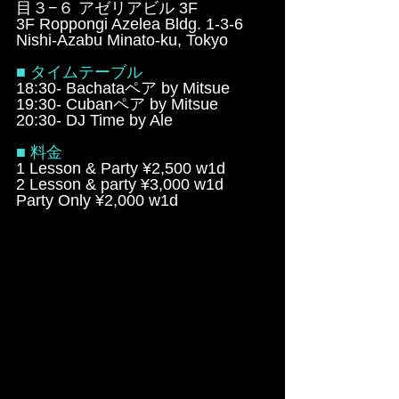
目３−６ アゼリアビル 3F
3F Roppongi Azelea Bldg. 1-3-6 
Nishi-Azabu Minato-ku, Tokyo
■ タイムテーブル
18:30- Bachataペア by Mitsue
19:30- Cubanペア by Mitsue
20:30- DJ Time by Ale
■ 料金
1 Lesson & Party ¥2,500 w1d
2 Lesson & party ¥3,000 w1d
Party Only ¥2,000 w1d 