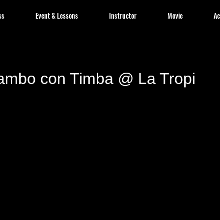
ss
Event & Lessons
Instructor
Movie
Ac
ambo con Timba @ La Tropi