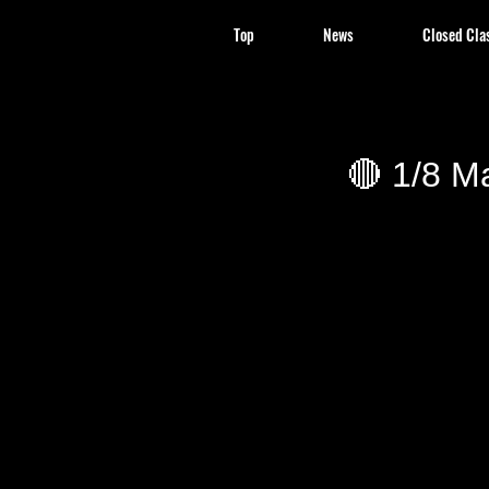
Top
News
Closed Cla
🔴 1/8 M