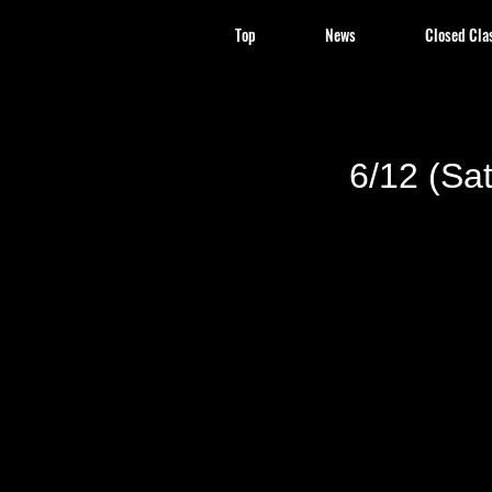
Top
News
Closed Cla
6/12 (Sa