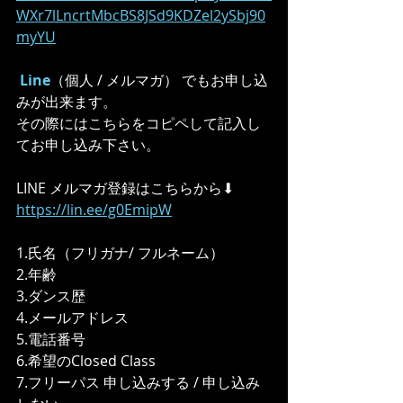
WXr7lLncrtMbcBS8JSd9KDZel2ySbj90
myYU
Line
（個人 / メルマガ） でもお申し込
みが出来ます。
その際にはこちらをコピペして記入し
てお申し込み下さい。
LINE メルマガ登録はこちらから⬇︎
https://lin.ee/g0EmipW
1.氏名（フリガナ/ フルネーム）
2.年齢
3.ダンス歴
4.メールアドレス
5.電話番号
6.希望のClosed Class
7.フリーパス 申し込みする / 申し込み