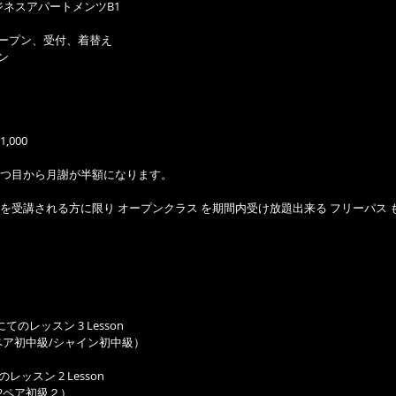
ビジネスアパートメンツB1
ドアオープン、受付、着替え
スン
,000
つ目から月謝が半額になります。
を受講される方に限り オープンクラス を期間内受け放題出来る フリーパス
２にてのレッスン 3 Lesson
2ペア初中級/シャイン初中級）
のレッスン 2 Lesson
n2ペア初級２）