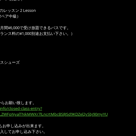
のレッスン 2 Lesson
n2ペア中級）
間¥6,000で受け放題できるパスです。
ンス料の¥1,000別途お支払い下さい。）
スシューズ
からお願い致します。
info/closed-class-entry?
zLZWFpNyalTNkMWXr7lLncrtMbcBS8JSd9KDZel2ySbj90myYU
ine でもお申し込みが出来ます。
入してお申し込み下さい。