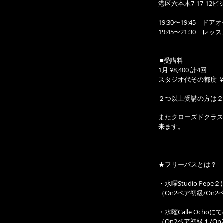
港区六本木7-17-12
19:30〜19:45　
19:45〜21:30　レッ
 ■受講料
1月 ¥8,400 計4回
スタジオ代その都度  ¥1
２つ以上受講の方は２
またクローズドクラス
来ます。
★フリーパスとは？
・水曜Studio Pepe
（On2ペア初級/On
・水曜Calle Ochoにて
（On2ペア初級１/O