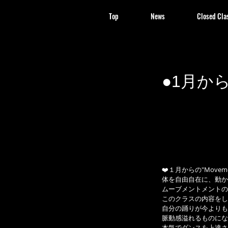
Top
News
Closed Cla
●1月から
❤️１月からの"Movem
体を自由自在に、動か
ムーブメントメントの
このクラスの内容をし
自分の踊りが今よりも
脈動感溢れるものにな
本気でダンスを上達さ