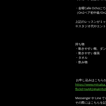
・金曜Calle Ochoにて
（On2ペア初中級/O
上記のレッスンが１ヶ月
※スタジオ代やエントラ
持ち物
・動きやすい靴、ダン
・動きやすい服装
・タオル
・飲み物
 お申し込みはこちら
https://www.mitsalsa.
fbclid=IwAR24AakVb
Messenger や L
その際にはこちらを記