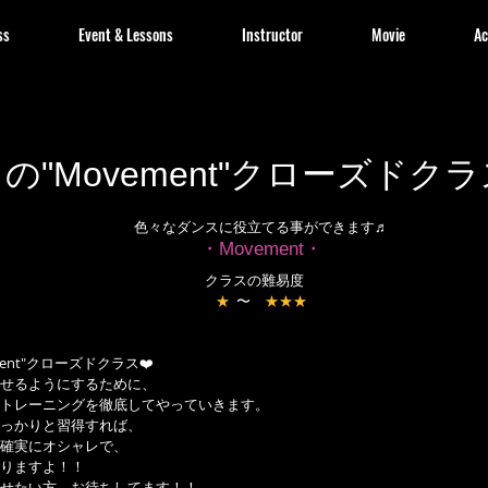
ss
Event & Lessons
Instructor
Movie
Ac
の"Movement"クローズドク
色々なダンスに役立てる事ができます♬
・Movement・
クラスの難易度　
★
  〜　
★★★
ent"クローズドクラス❤️
せるようにするために、
トレーニングを徹底してやっていきます。
っかりと習得すれば、
確実にオシャレで、
りますよ！！
せたい方、お待ちしてます！！