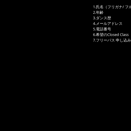
1.氏名（フリガナ/ 
2.年齢
3.ダンス歴
4.メールアドレス
5.電話番号
6.希望のClosed Class
7.フリーパス 申し込み