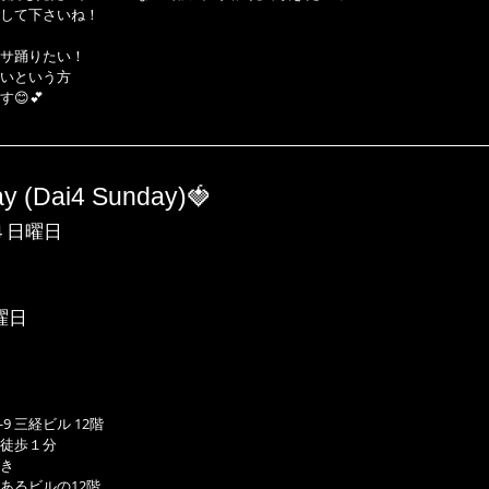
して下さいね！
サ踊りたい！
いという方
😊💕
y (Dai4 Sunday)🍓
４日曜日
日曜日
）
9 三経ビル 12階
徒歩１分
き
あるビルの12階