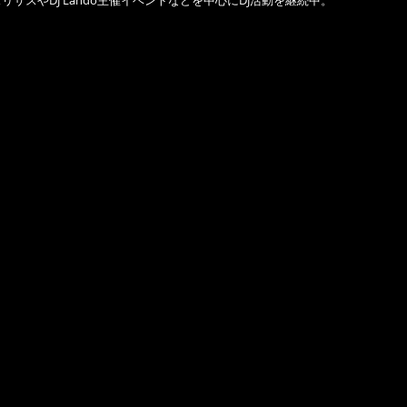
スリサスやDJ Lando主催イベントなどを中心にDJ活動を継続中。