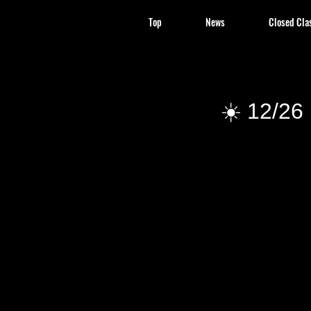
Top
News
Closed Cla
☀️ 12/