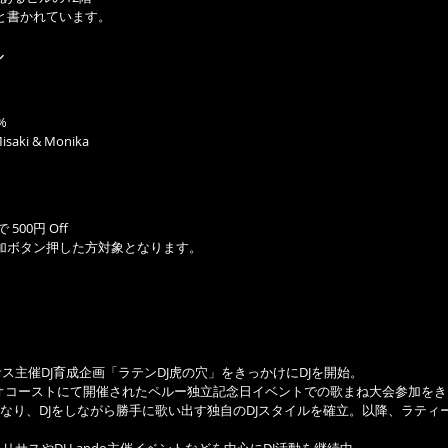
ly』と書かれています。
ル
%
isaki & Monika
 500円 Off
でに参加ボタン押した方対象となります。
サス主催DJ育成企画「ラテンDJ虎の穴」をきっかけにDJを開始。
タジオコーストにて開催されたペルー独立記念日イベントでの歌まね大会参加を
なり、DJをしながら勝手に歌い出す独自のDJスタイルを確立。以降、ラティ