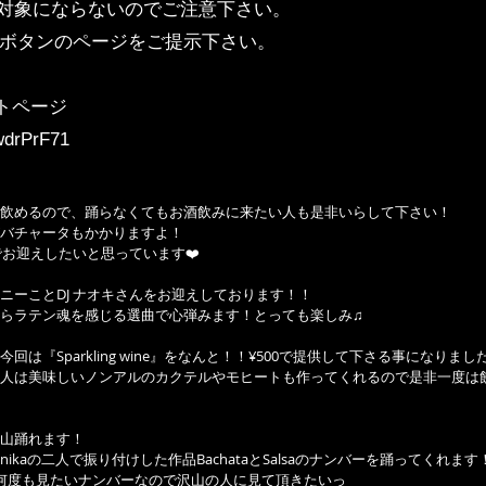
割引対象にならないのでご注意下さい。
の参加ボタンのページをご提示下さい。
ントページ
1wdrPrF71
飲めるので、踊らなくてもお酒飲みに来たい人も是非いらして下さい！
バチャータもかかりますよ！
でお迎えしたいと思っています❤️
ニーことDJ ナオキさんをお迎えしております！！
らラテン魂を感じる選曲で心弾みます！とっても楽しみ♫
は『Sparkling wine』をなんと！！¥500で提供して下さる事になりまし
人は美味しいノンアルのカクテルやモヒートも作ってくれるので是非一度は
ので沢山踊れます！
 & Monikaの二人で振り付けした作品BachataとSalsaのナンバーを踊ってくれます
何度も見たいナンバーなので沢山の人に見て頂きたいっ