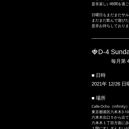
是非楽しい時間を過ご
日曜日もまだまだサル
まだまだ飲んで遊びた
是非お待ちしております
🍓D-4 Sunda
　　　　毎月第
■ 日時
2021年 12/26 
■ 場所
Calle Ocho（Infinity
東京都港区六本木3-10-
六本木出口５から出て
六本木１丁目方面に歩
１階にすしざんまいが