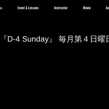
ss
Event & Lessons
Instructor
Movie
Ac
26 『D-4 Sunday』 毎月第４日曜