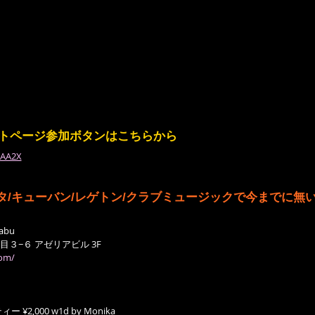
イベントページ参加ボタンはこちらから
LAA2X
タ/キューバン/レゲトン/クラブミュージックで今までに無
abu
３−６ アゼリアビル 3F
com/
2,000 w1d by Monika