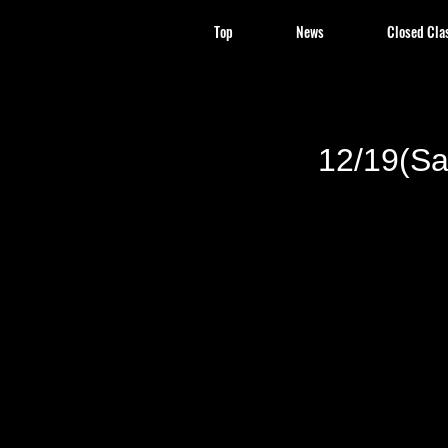
Top
News
Closed Cla
12/19(S