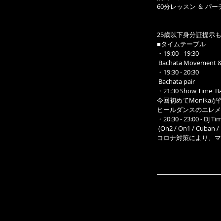
60分レッスン ＆ パーティー
25歳以下身分証提示もし
■タイムテーブル
・19:00 - 19:30
 Bachata Movement &
・19:30 - 20:30
 Bachata pair 
・21:30 Show Time  B
今回初めてMonikaが
ヒールダンスのエレメ
・20:30 - 23:00 - DJ Ti
 (On2 / On1 / Cuban 
コロナ対策により、マ