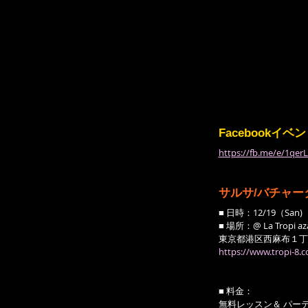
Facebook
https://fb.me/e/1qer
サルサ/バチャー
■ 日時：12/19（San)
■ 場所：@ La Tropi az
東京都港区西麻布１丁目
https://www.tropi-8.
■ 料金：
無料レッスン＆ パーティー ¥