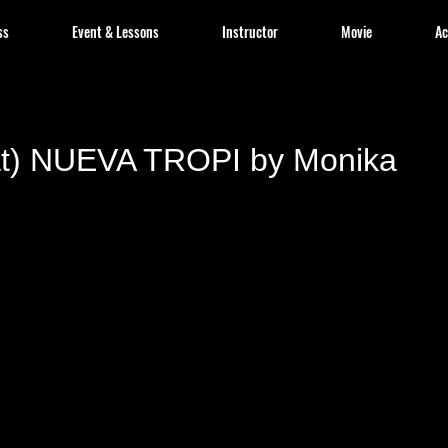
ss
Event & Lessons
Instructor
Movie
Ac
at) NUEVA TROPI by Monika