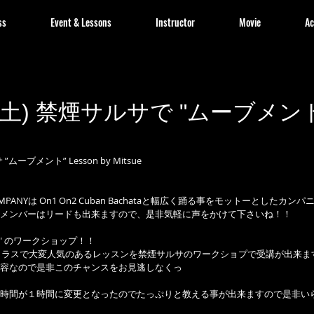
ss
Event & Lessons
Instructor
Movie
Ac
13 (土) 禁煙サルサで "ムーブメント
 ”ムーブメント” Lesson by Mitsue
 COMPANYは On1 On2 Cuban Bachataと幅広く踊る事をモットーとしたカン
メンバーはリードも出来ますので、是非気軽に声をかけて下さいね！！
ent" のワークショップ！！
ズドクラスで大変人気のあるレッスンを禁煙サルサのワークショプで受講が出来ま
容なので是非このチャンスをお見逃しなくっ
時間が１時間に変更となったのでたっぷりと教える事が出来ますので是非い