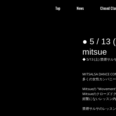
Top
News
Closed Cla
● 5 / 
mitsue
◆ 5/13 (土) 禁煙サルサ
MITSALSA DANCE
多くの女性カンパニー
Mitsueの "Movem
Mitsueのクロー
頻繁にないレッスン内
禁煙サルサのレッスン