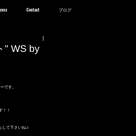
cess
Contact
ブログ
" WS by
パニーです。
す！！
らして下さいね♫