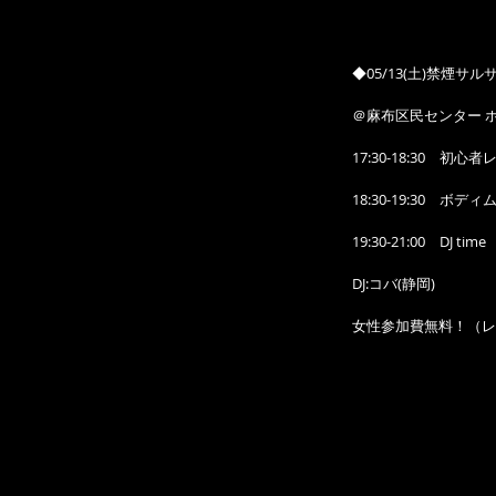
◆05/13(土)禁煙サルサ L
＠麻布区民センター 
17:30-18:30　初
18:30-19:30　ボ
19:30-21:00　DJ time
DJ:コバ(静岡)
女性参加費無料！（レッ