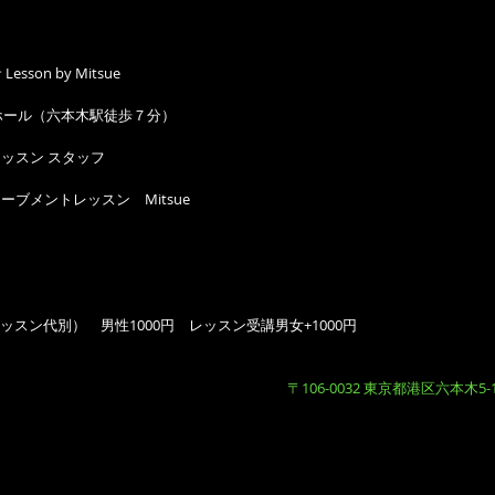
esson by Mitsue
ホール（六本木駅徒歩７分）
心者レッスン スタッフ
ディムーブメントレッスン　Mitsue
　
スン代別）　男性1000円　レッスン受講男女+1000円
〒106-0032 東京都港区六本木5-1