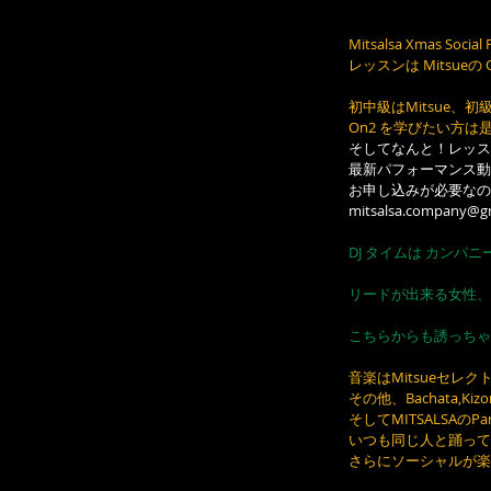
Mitsalsa Xmas Social 
レッスンは Mitsueの
初中級はMitsue、
On2 を学びたい方
そしてなんと！レッス
最新パフォーマンス動
お申し込みが必要なの
mitsalsa.company@g
DJ タイムは カンパ
リードが出来る女性、
こちらからも誘っちゃ
音楽はMitsueセレクトで
その他、Bachata
そしてMITSALSA
いつも同じ人と踊って
さらにソーシャルが楽