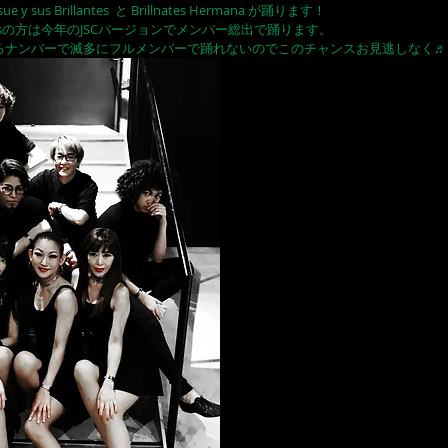
 sus Brillantes  と Brillnates Hermana が踊ります！
rillantesの方は今年のJSCバージョンでメンバー総出で踊ります。
なるナンバーで滅多にフルメンバーで踊れないのでこのチャンスお見逃しなく♬