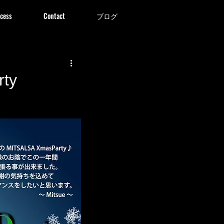
cess
Contact
ブログ
rty