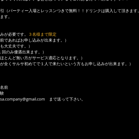
arty割引（パーティー入場とレッスンつきで無料！！ドリンクは購入して頂きます
ます。
みが必要です。
３名様まで限定
前であればお申し込みが出来ます。）
も大丈夫です。）
RTY１回のみ優遇出来ます。）
ほとんど無い方がサービス適応となります。）
が全くサルサ初めてで１人で来たいという方もお申し込みが出来ます。）
名前
験
sa.company@gmail.com　まで送って下さい。