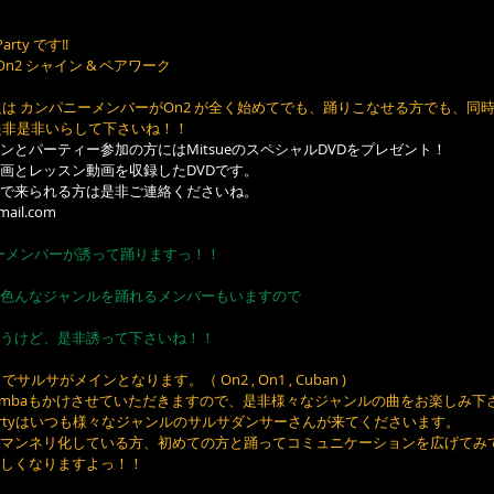
Party です!!
 On2 シャイン & ペアワーク
初級は カンパニーメンバーがOn2 が全く始めてでも、踊りこなせる方でも、同
は是非是非いらして下さいね！！
ンとパーティー参加の方にはMitsueのスペシャルDVDをプレゼント！
画とレッスン動画を収録したDVDです。
で来られる方は是非ご連絡くださいね。
mail.com
ニーメンバーが誘って踊りますっ！！
色んなジャンルを踊れるメンバーもいますので
うけど、是非誘って下さいね！！
サルサがメインとなります。（ On2 , On1 , Cuban )
,Kizombaもかけさせていただきますので、是非様々なジャンルの曲をお楽しみ下
のPartyはいつも様々なジャンルのサルサダンサーさんが来てくださいます。
マンネリ化している方、初めての方と踊ってコミュニケーションを広げてみ
しくなりますよっ！！