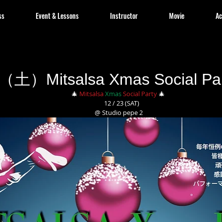
ss
Event & Lessons
Instructor
Movie
Ac
3（土）Mitsalsa Xmas Social Pa
🎄 
Mitsalsa
Xmas
Social Party
 🎄 
    12 / 23 (SAT)
@ Studio pepe 2