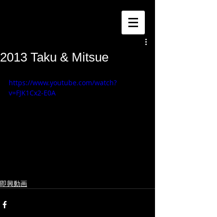
2013 Taku & Mitsue
https://www.youtube.com/watch?
v=FJK1Cx2-E0A
即興動画