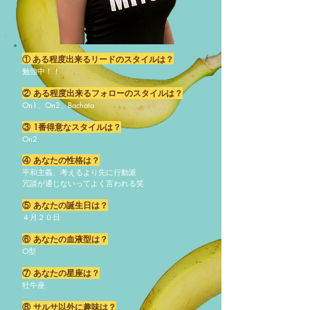
① ある程度出来るリードのスタイルは？
勉強中！！
② ある程度出来るフォローのスタイルは？
On1、On2、Bachata
③ 1番得意なスタイルは？
On2
④ あなたの性格は？
平和主義、考えるより先に行動派
冗談が通じないってよく言われる笑
⑤ あなたの誕生日は？
４月２０日
⑥ あなたの血液型は？
O型
⑦ あなたの星座は？
牡牛座
⑧ サルサ以外に趣味は？