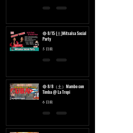
🔴 8/15 (土)Mitsalsa Social
Party
5 日前
🔴 8/8（土）Mambo con
Timba @ La Tropi
6 日前