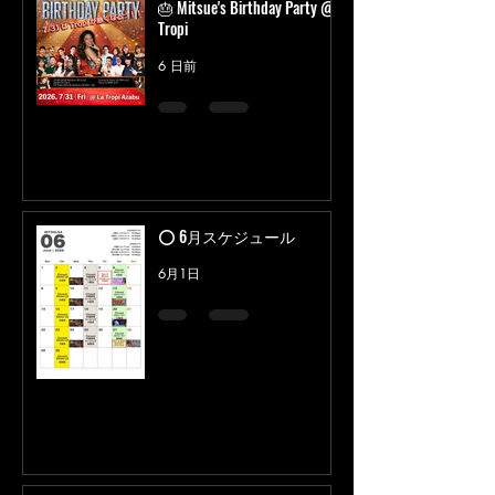
🎂 Mitsue's Birthday Party @
Tropi
6 日前
⭕️ 6月スケジュール
6月1日