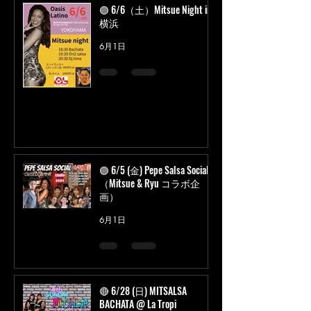
🟣 6/6（土）Mitsue Night in
横浜
6月1日
🟣 6/5 (金) Pepe Salsa Social
（Mitsue & Ryu コラボ企
画）
6月1日
🔴 6/28 (日) MITSALSA
BACHATA @ La Tropi