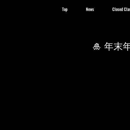
Top
News
Closed Cla
🎍 年末