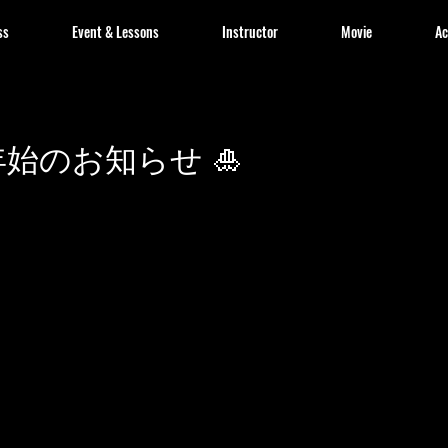
ss
Event & Lessons
Instructor
Movie
Ac
年始のお知らせ 🎍