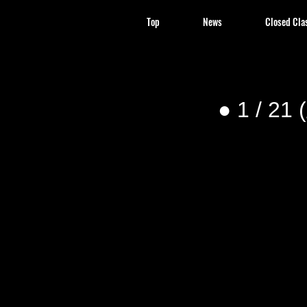
Top
News
Closed Cla
● 1 /