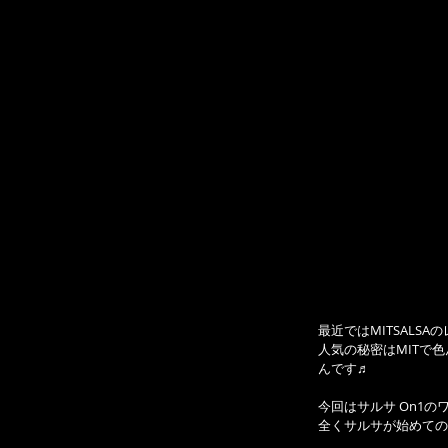
最近ではMITSALS
人気の秘密はMITで色ん
んです♬
今回はサルサ On1の
全くサルサが始めての