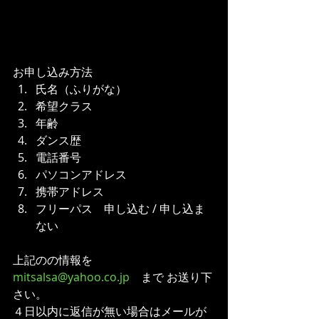
お申し込み方法 
氏名（ふりがな）  
希望クラス  
年齢  
ダンス歴  
電話番号  
パソコンアドレス  
携帯アドレス  
フリーパス　申し込む / 申し込ま
ない 
上記のの情報を　
mitsalsa@yahoo.co.jp
　まで お送り下
さい。
４日以内に返信が無い場合はメールが